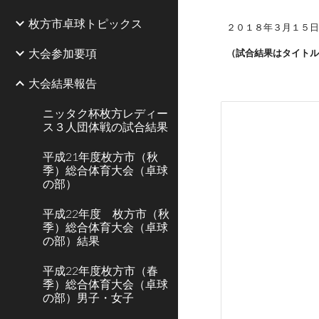
枚方市卓球トピックス
２０１８年３月１５
大会参加要項
（試合結果はタイト
大会結果報告
ニッタク杯枚方レディー
ス３人団体戦の試合結果
平成21年度枚方市（秋
季）総合体育大会（卓球
の部）
平成22年度 枚方市（秋
季）総合体育大会（卓球
の部）結果
平成22年度枚方市（春
季）総合体育大会（卓球
の部）男子・女子