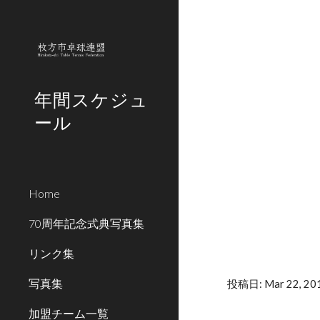
Sk
年間スケジュ
ール
Home
70周年記念式典写真集
リンク集
写真集
投稿日: Mar 22, 201
加盟チーム一覧