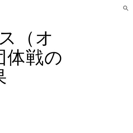
ion
ス（オ
団体戦の
果