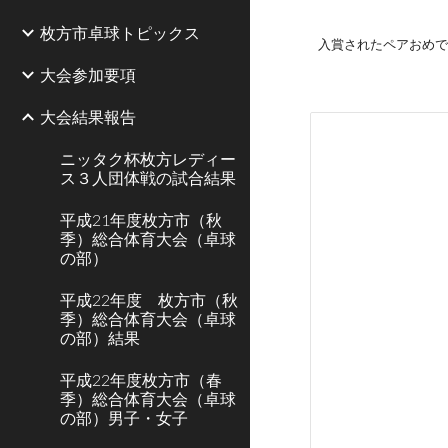
枚方市卓球トピックス
入賞されたペアおめ
大会参加要項
大会結果報告
ニッタク杯枚方レディー
ス３人団体戦の試合結果
平成21年度枚方市（秋
季）総合体育大会（卓球
の部）
平成22年度 枚方市（秋
季）総合体育大会（卓球
の部）結果
平成22年度枚方市（春
季）総合体育大会（卓球
の部）男子・女子