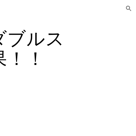
ion
ダブルス
果！！