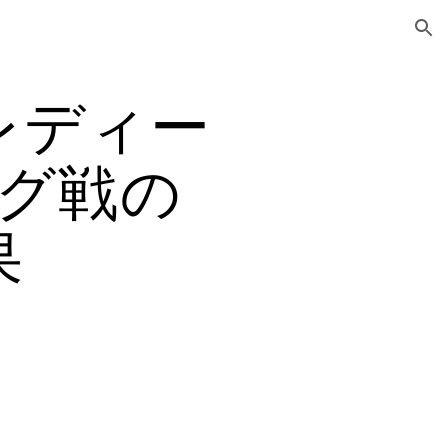
ion
レディー
グ戦の
果