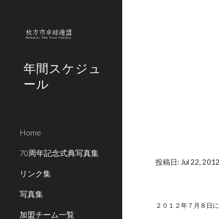
Sk
年間スケジュ
ール
Home
70周年記念式典写真集
投稿日: Jul 22, 201
リンク集
写真集
２０１２年７月８日
加盟チーム一覧