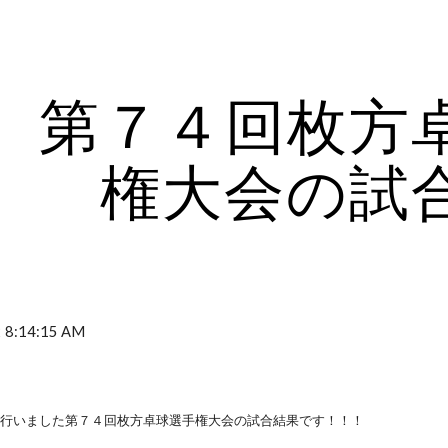
ip to main content
Skip to navigat
第７４回枚方
権大会の試
2 8:14:15 AM
に行いました第７４回枚方卓球選手権大会の試合結果です！！！