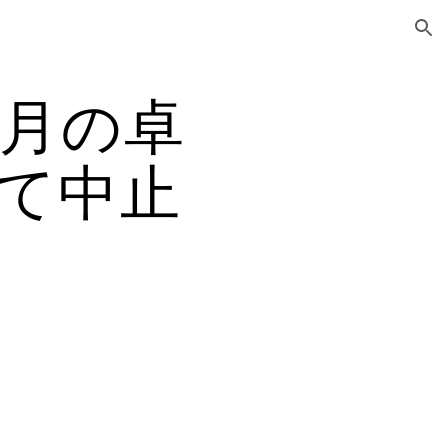
ion
3月の卓
て中止