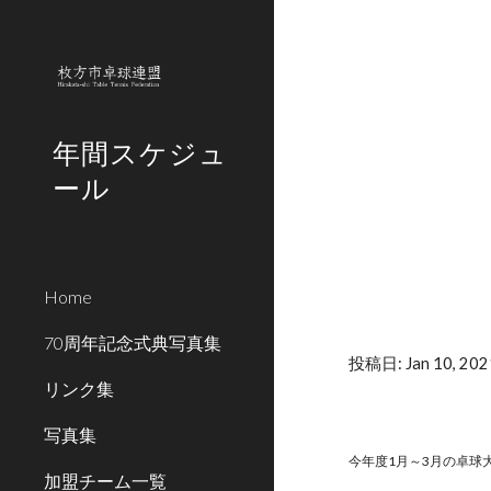
Sk
年間スケジュ
ール
Home
70周年記念式典写真集
投稿日: Jan 10, 202
リンク集
写真集
今年度1月～3月の卓球
加盟チーム一覧