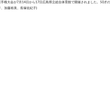
選手権大会が7月14日から17日広島県立総合体育館で開催されました。50才
子、加藤裕美、長塚佐紀子)