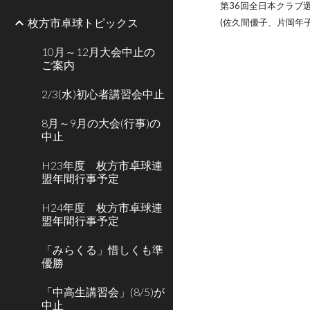
第36回全日本クラブ
枚方市卓球トピックス
(佐久間優子、片岡年
10月～12月大会中止の
ご案内
2/3(水)初心者講習会中止
8月～9月の大会(行事)の
中止
H23年度 枚方市卓球連
盟年間行事予定
H24年度 枚方市卓球連
盟年間行事予定
「みらくる」惜しくも準
優勝
「中高生講習会」(8/5)が
中止