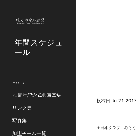
Sk
年間スケジュ
ール
Home
70周年記念式典写真集
投稿日: Jul 21, 201
リンク集
写真集
全日本クラブ、みら
加盟チーム一覧