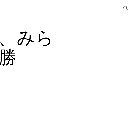
ion
、みら
勝