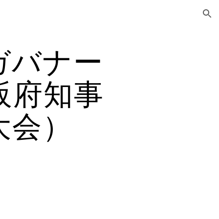
ion
ガバナー
阪府知事
大会）