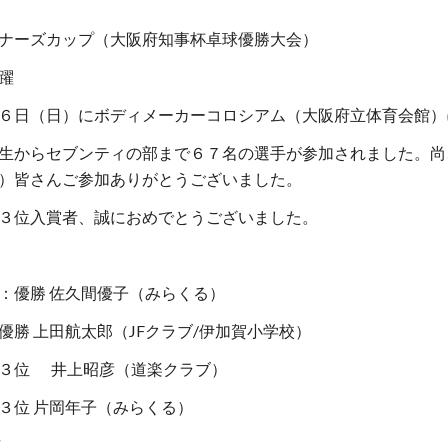
ナーズカップ（大阪府知事杯卓球優勝大会）
躍
６日（日）にボディメーカーコロシアム（大阪府立体育会館）
生からセブンティの部まで６７名の選手が参加されました。尚
）皆さんご参加ありがとうございました。
３位入賞者、誠におめでとうございました。
：優勝 佐久間優子（みらくる）
優勝 上田航太郎（JFクラブ/伊加賀小学校）
       井上昭彦（道楽クラブ）
３位 片岡年子（みらくる）
市