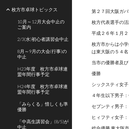
枚方市卓球トピックス
第２７回大阪ガバ
10月～12月大会中止の
枚方代表選手の活
ご案内
平成２６年１月２
2/3(水)初心者講習会中止
枚方市からは小学
8月～9月の大会(行事)の
は東大阪の５４名
中止
当市の優勝者及び
H23年度 枚方市卓球連
優勝
盟年間行事予定
シックスティ女子
H24年度 枚方市卓球連
盟年間行事予定
４年生以下男子：
「みらくる」惜しくも準
セブンティ男子：３位
優勝
ヒィフティ女子：
「中高生講習会」(8/5)が
中止
総合優勝 東大阪