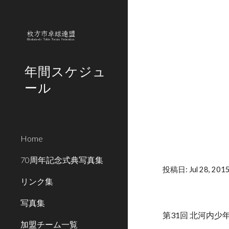
Sk
年間スケジュ
ール
Home
70周年記念式典写真集
投稿日: Jul 28, 201
リンク集
写真集
第31回 北河内少年卓球
加盟チーム一覧