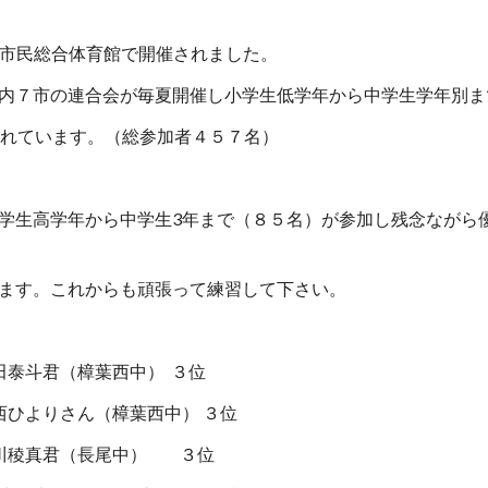
条畷市民総合体育館で開催されました。
内７市の連合会が毎夏開催し小学生低学年から中学生学年別ま
かれています。（総参加者４５７名）
学生高学年から中学生3年まで（８５名）が参加し残念ながら
ます。これからも頑張って練習して下さい。 
田泰斗君（樟葉西中）  ３位
西ひよりさん（樟葉西中） ３位
君（長尾中）          ３位