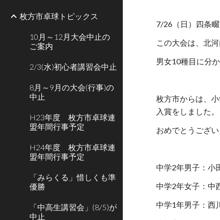
枚方市卓球トピックス
7/26（日）四
10月～12月大会中止の
この大会は、北河
ご案内
男女10種目に分
2/3(水)初心者講習会中止
8月～9月の大会(行事)の
中止
枚方市からは、小
入賞をしました。
H23年度 枚方市卓球連
盟年間行事予定
おめでとうござい
H24年度 枚方市卓球連
盟年間行事予定
中学2年男子：小
「みらくる」惜しくも準
中学2年女子：中
優勝
中学1年男子：西川稜真
「中高生講習会」(8/5)が
中止