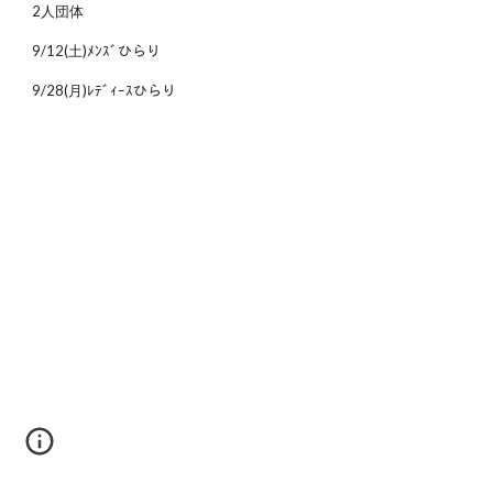
2人団体
9/12(土)ﾒﾝｽﾞひらり
9/28(月)ﾚﾃﾞｨｰｽひらり